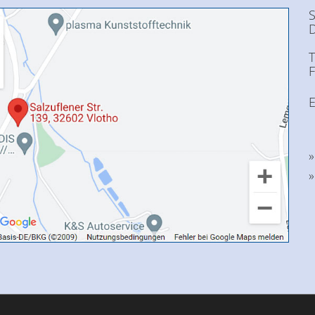
S
T
F
E
»
»