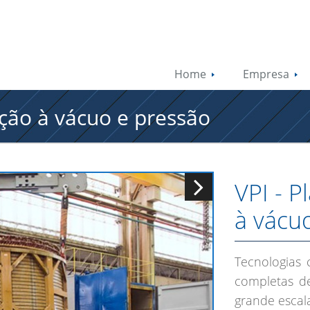
Home
Empresa
ação à vácuo e pressão
VPI - 
à vácu
Tecnologias 
completas de
grande escal