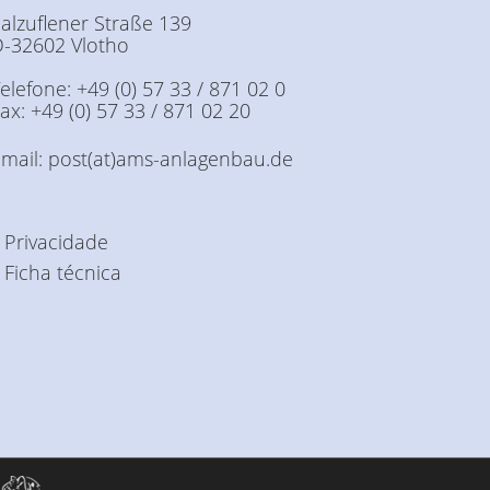
alzuflener Straße 139
D-32602 Vlotho
elefone: +49 (0) 57 33 / 871 02 0
ax: +49 (0) 57 33 / 871 02 20
mail:
post(at)ams-anlagenbau.de
 Privacidade
 Ficha técnica