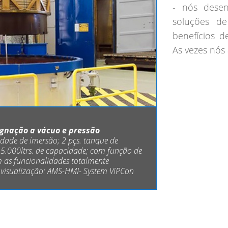
- nós desen
soluções d
benefícios d
As vezes nós 
regnação a vácuo e pressão
ade de imersão; 2 pçs. tanque de
.000ltrs. de capacidade; com função de
 as funcionalidades totalmente
 visualização: AMS-HMI- System ViPCon